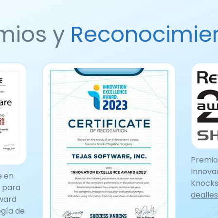
mios y
Reconocimie
Premio 
Innova
e en
Knocks
 para
dealles
Award
gía de