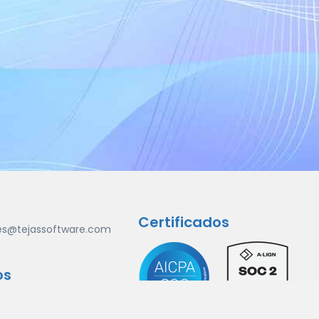
Certificados
es@tejassoftware.com
os
KIBO