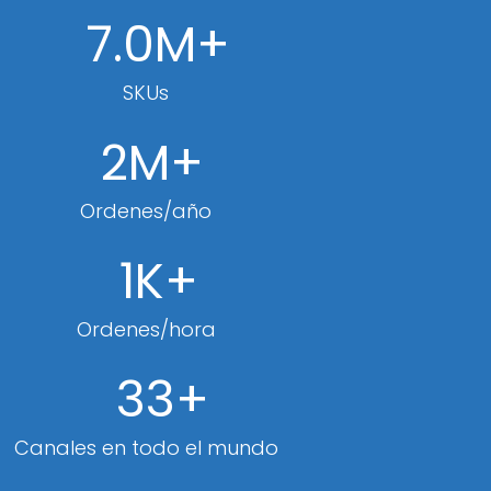
7.4
M
+
SKUs
2
M
+
Ordenes/año
1
K
+
Ordenes/hora
36
+
Canales en todo el mundo