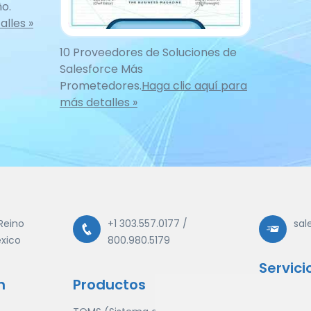
o.
alles »
10 Proveedores de Soluciones de
Salesforce Más
Prometedores.
Haga clic aquí para
más detalles »
Reino
+1 303.557.0177
/
sal
éxico
800.980.5179
Servici
n
Productos
Comercio 