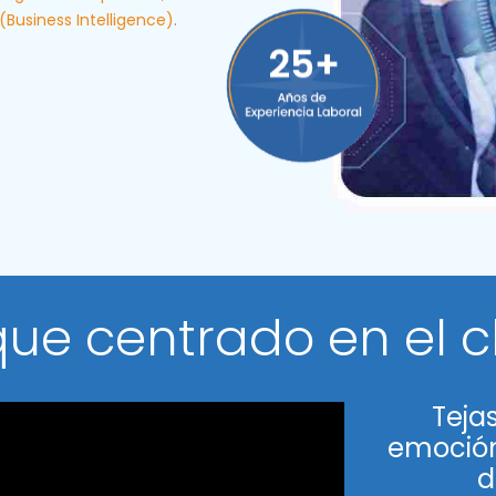
(Business Intelligence)
.
ue centrado en el c
Teja
emoción
d