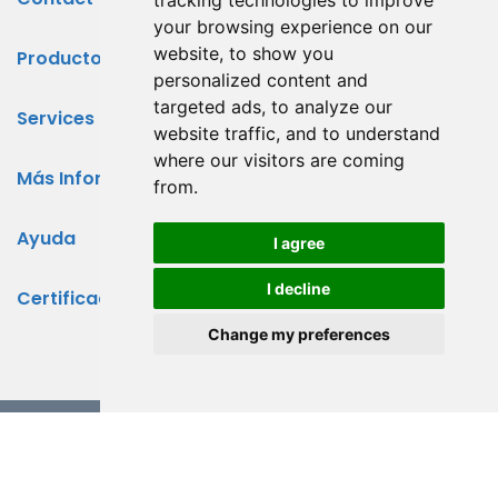
tracking technologies to improve
your browsing experience on our
website, to show you
Productos
personalized content and
targeted ads, to analyze our
Services
website traffic, and to understand
where our visitors are coming
Más Información
from.
Ayuda
I agree
I decline
Certificados
Change my preferences
Copyright ©
2026 Tejas Software. Todos los derechos
reservados.